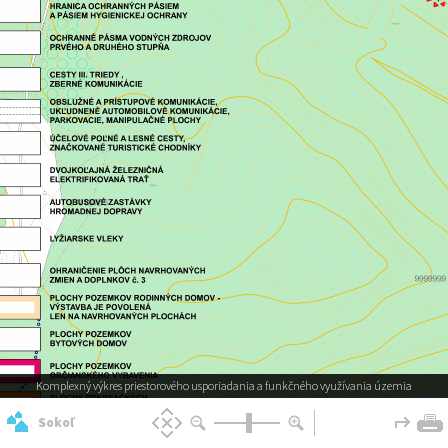
Komplexný výkres priestorového usporiadania a funkčného využívania územia
Sokoľ