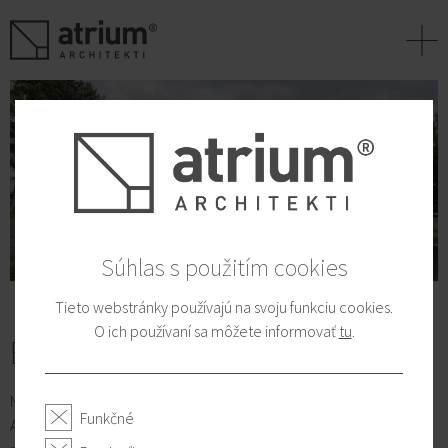
+
Súhlas s použitím cookies
Tieto webstránky používajú na svoju funkciu cookies.
O ich používaní sa môžete informovať
tu
.
BIG SEE Architecture Award 2026
Náš projekt Zelená Lipa sa stal víťazom BIG SEE Architecture
Funkčné
Award 2026 v kategórii rezidenčných rekonštrukcií. Ocenenia