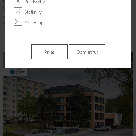
mapujú a vyzdvihujú najlepšiu architektúru a dizajn v regióne
Predvoľby
strednej a juhovýchodnej Európy.
Štatistiky
Je to pre nás veľká pocta aj potvrdenie, že poctivá práca má
zmysel. Viac o našom víťaznom projekte v Dolnom Kubíne a
Marketing
samotnom ocenení nájdete tu:
https://bigsee.eu/…-architekti/
Prijať
Odmietnuť