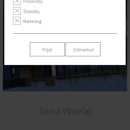
Predvoľby
Štatistiky
Marketing
Prijať
Odmietnuť
Snina Vihorlat