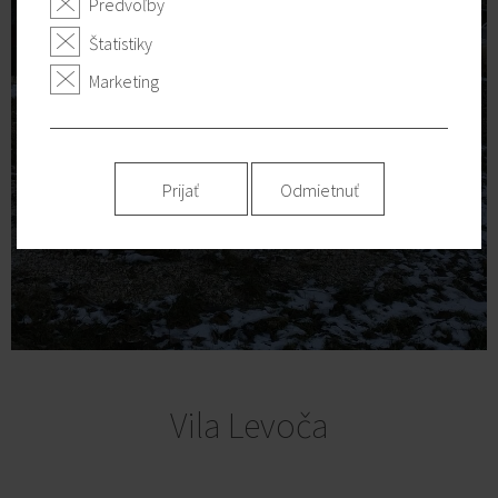
Predvoľby
Štatistiky
Marketing
Prijať
Odmietnuť
Vila Levoča