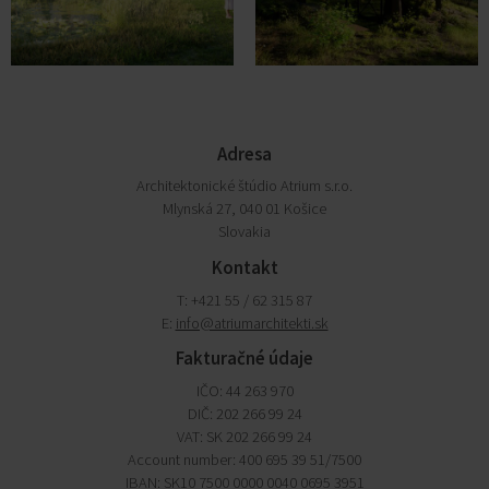
Adresa
Architektonické štúdio Atrium s.r.o.
Mlynská 27, 040 01 Košice
Slovakia
Kontakt
T: +421 55 / 62 315 87
E:
info@atriumarchitekti.sk
Fakturačné údaje
IČO: 44 263 970
DIČ: 202 266 99 24
VAT: SK 202 266 99 24
Account number: 400 695 39 51/7500
IBAN: SK10 7500 0000 0040 0695 3951