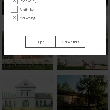
Predvoľby
Štatistiky
Marketing
Prijať
Odmietnuť