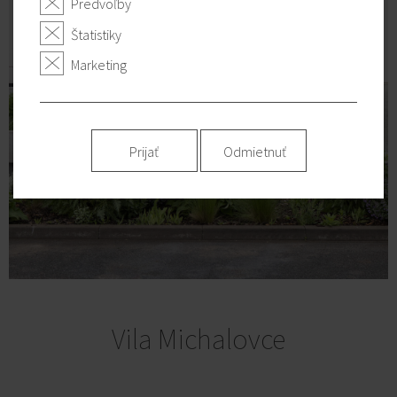
Predvoľby
Štatistiky
Marketing
Prijať
Odmietnuť
Vila Michalovce