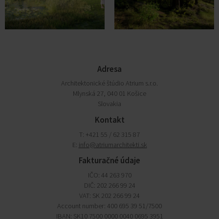
Adresa
Architektonické štúdio Atrium s.r.o.
Mlynská 27, 040 01 Košice
Slovakia
Kontakt
T: +421 55 / 62 315 87
E:
info@atriumarchitekti.sk
Fakturačné údaje
IČO: 44 263 970
DIČ: 202 266 99 24
VAT: SK 202 266 99 24
Account number: 400 695 39 51/7500
IBAN: SK10 7500 0000 0040 0695 3951