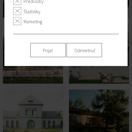
Predvoľby
Štatistiky
Marketing
Prijať
Odmietnuť