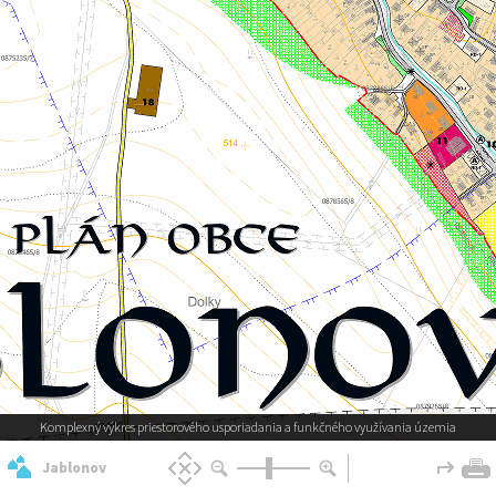
Komplexný výkres priestorového usporiadania a funkčného využívania územia
Jablonov