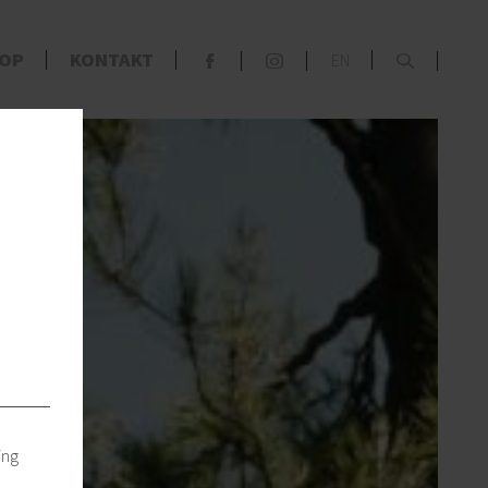
x
OP
KONTAKT
EN
F
S
s
ing