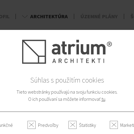
OFIL
ARCHITEKTÚRA
ÚZEMNÉ PLÁNY
Š
d
Súhlas s použitím cookies
Tieto webstránky používajú na svoju funkciu cookies.
O ich používaní sa môžete informovať
tu
.
unkčné
Predvoľby
Štatistiky
Market