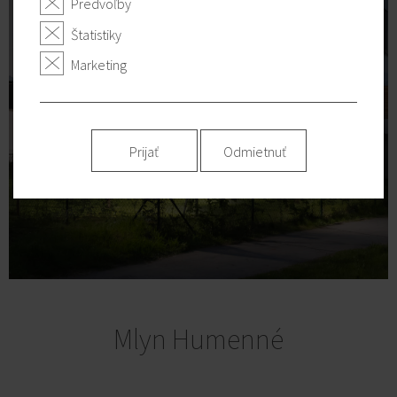
Predvoľby
Štatistiky
Marketing
Prijať
Odmietnuť
Mlyn Humenné