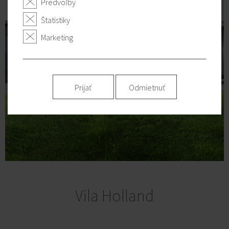
Predvoľby
Štatistiky
Marketing
Prijať
Odmietnuť
Vila Holland