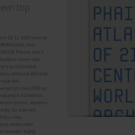
ween top
noch 18. 12. 2009 venoval
ATRIUM Košice, obci
ROČIA. Prezrel som si
D. Burákovi chcem vám
zmery sú úctyhodné:
esov; kniha má 800 strán,
vyše tisíc
avených po roku 2000 na
návaných architektov.
dinných domov, ateliérov
 stavby. Zo známych
é hry v roku
 sme mnohí videli
áčie hniezdo“. Každý