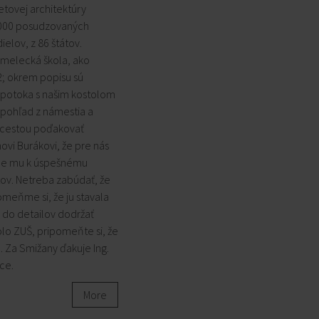
etovej architektúry
0 000 posudzovaných
elov, z 86 štátov.
 umelecká škola, ako
2; okrem popisu sú
d potoka s našim kostolom
– pohľad z námestia a
 cestou poďakovať
ovi Burákovi, že pre nás
áme mu k úspešnému
tov. Netreba zabúdať, že
omeňme si, že ju stavala
 do detailov dodržať
lo ZUŠ, pripomeňte si, že
a. Za Smižany ďakuje Ing.
bce.
More