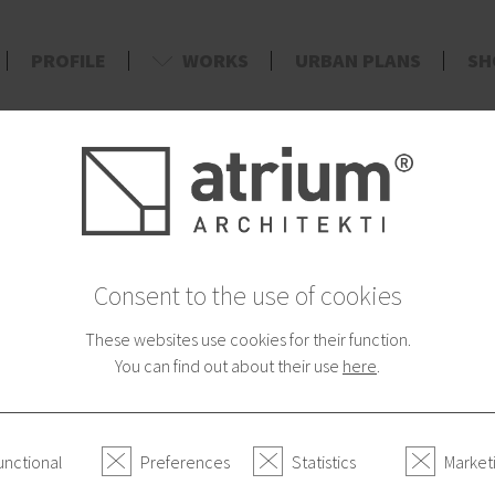
PROFILE
WORKS
URBAN PLANS
SH
d
*2010/0
Consent to the use of cookies
These websites use cookies for their function.
Atrium na ST
You can find out about their use
here
.
V súvislosti so zaradením
svetovej publikácie o arc
unctional
Preferences
Statistics
Market
v relácii Slovensko Dnes r