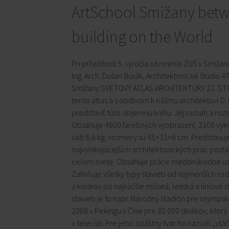
ArtSchool Smižany bet
building on the World
Pri príležitosti 5. výročia otvorenia ZUŠ v Smiža
Ing. Arch. Dušan Burák, Architektonické štúdio 
Smižany SVETOVÝ ATLAS ARCHITEKTÚRY 21. STO
tento atlas a s obdivom k nášmu architektovi 
predstaviť túto objemnú knihu. Jej rozsah a ro
Obsahuje 4600 farebných vyobrazení, 2100 výkr
váži 6,6 kg, rozmery sú 45×31×6 cm. Predstavuje 
najvynikajúcejších architektonických prác post
celom svete. Obsahuje práce medzinárodne uz
Zahrňuje všetky typy stavieb od najmenších ro
a kioskov po najväčšie múzeá, letiská a líniové
stavieb je tu napr. Národný štadión pre olympsk
2008 v Pekingu v Číne pre 80 000 divákov, ktorý
v televízii. Pre jeho zvláštny tvar ho nazvali „vt