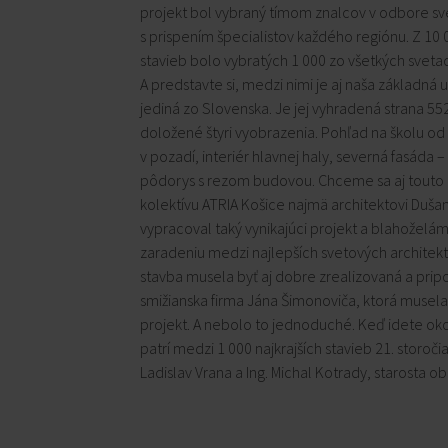
projekt bol vybraný tímom znalcov v odbore sv
s prispením špecialistov každého regiónu. Z 1
stavieb bolo vybratých 1 000 zo všetkých svetadi
A predstavte si, medzi nimi je aj naša základná
jediná zo Slovenska. Je jej vyhradená strana 55
doložené štyri vyobrazenia. Pohľad na školu o
v pozadí, interiér hlavnej haly, severná fasáda 
pôdorys s rezom budovou. Chceme sa aj touto
kolektívu ATRIA Košice najmä architektovi Dušan
vypracoval taký vynikajúci projekt a blahožel
zaradeniu medzi najlepších svetových architek
stavba musela byť aj dobre zrealizovaná a prip
smižianska firma Jána Šimonoviča, ktorá musela
projekt. A nebolo to jednoduché. Keď idete oko
patrí medzi 1 000 najkrajších stavieb 21. storoči
Ladislav Vrana a Ing. Michal Kotrady, starosta o