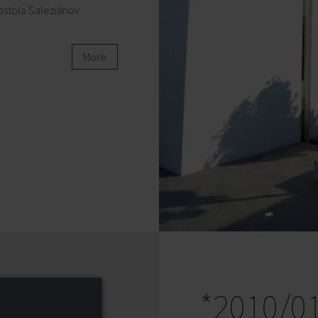
ostola Saleziánov
More
*2010/0