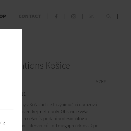
x
OP
CONTACT
SK
F
S
s
nterventions Košice
MZKE
y Košice 2011
Mestské zásahy v Košiciach je tu výnimočná obrazová
a východoslovenskej metropoly. Obsahuje vyše
h a výtvarných riešení v podaní profesionálov a
ing
 celé spektrum intervencií – od megaprojektov až po