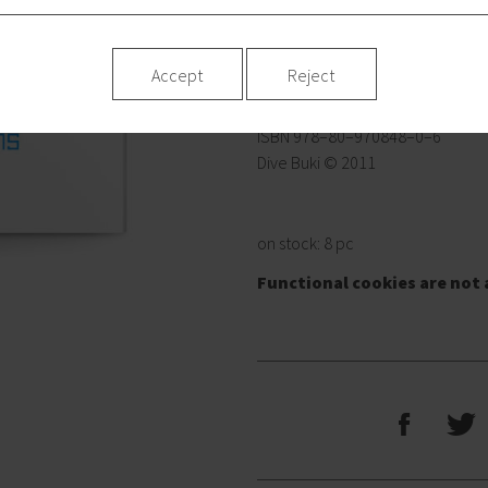
mikrozásahy či softvérové riešeni
Webpage of the project
Accept
Reject
92 strán / slovenský + anglický + 
20 × 20 cm / mäkká väzba / plná 
ISBN 978–80–970848–0–6
Dive Buki © 2011
on stock: 8 pc
Functional cookies are not 
F
T