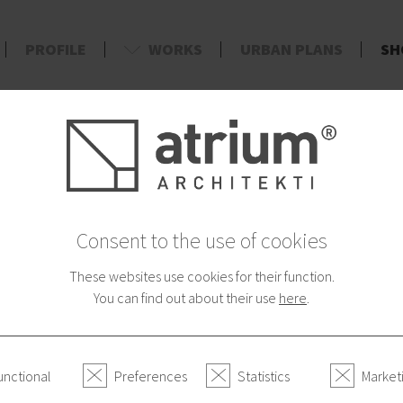
PROFILE
WORKS
URBAN PLANS
SH
d
AYMENT
CATEGORIES
Book of Urban I
Consent to the use of cookies
14.90 €
These websites use cookies for their function.
UzemnePlany.sk / Mestské zásah
You can find out about their use
here
.
Po úspešnej realizácii projektu 
publikácia alebo kreatívna map
60 originálnych architektonickýc
unctional
Preferences
Statistics
Market
entuziastov. V knihe môžte nájsť