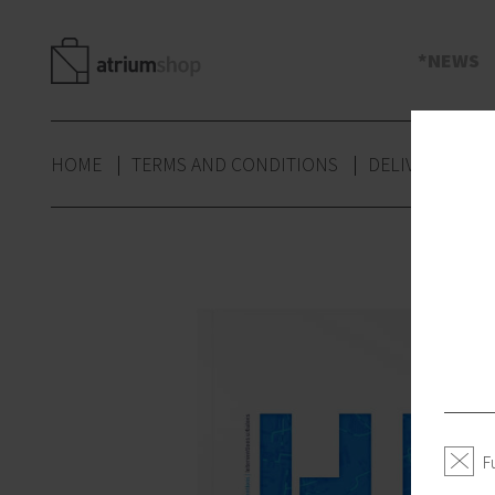
s
NEWS
HOME
TERMS AND CONDITIONS
DELIVERY
P
F