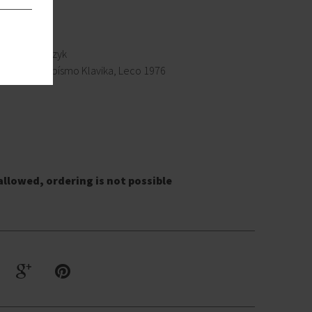
a.
francúzsky jazyk
farebnosť / písmo Klavika, Leco 1976
allowed, ordering is not possible
G
R